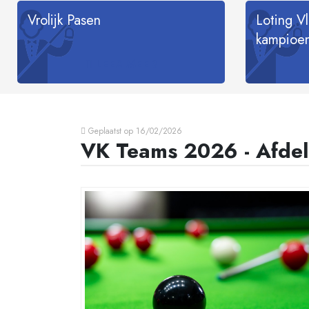
Vrolijk Pasen
Loting V
kampioe
LEES MEER
Geplaatst op 16/02/2026
VK Teams 2026 - Afdel